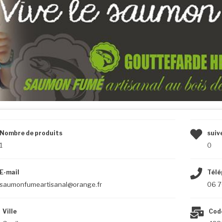
Nombre de produits
suiv
1
0
E-mail
Télé
saumonfumeartisanal@orange.fr
06 7
Ville
Cod