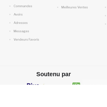
Commandes
Meilleures Ventes
Avoirs
Adresses
Messages
Vendeurs Favoris
Soutenu par
Propriété LesRues2Rive - Création
Horspiste Communication