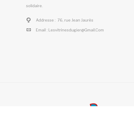
solidaire.
Addresse :
76, rue Jean Jaurès
Email :
Lesvitrinesdugier@gmail.com