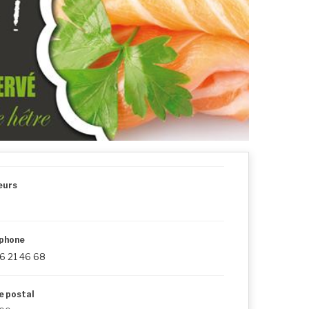
eurs
phone
6 21 46 68
e postal