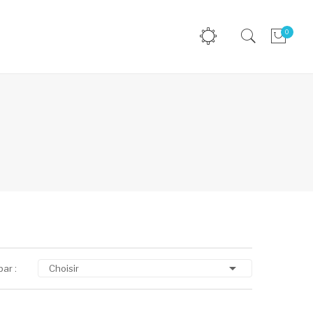
0

par :
Choisir