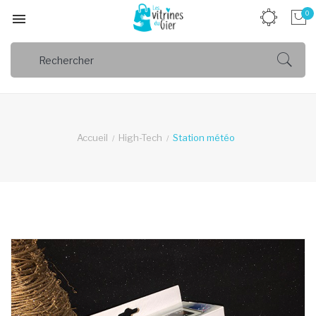
0

Accueil
High-Tech
Station météo