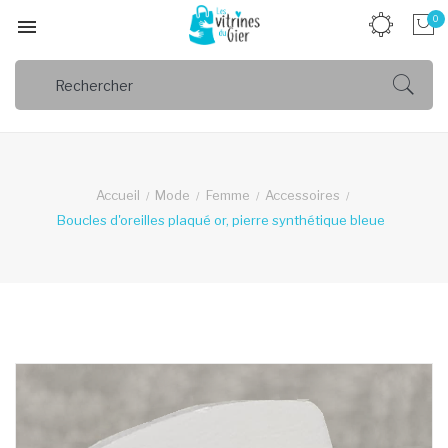
0

Accueil
Mode
Femme
Accessoires
Boucles d'oreilles plaqué or, pierre synthétique bleue