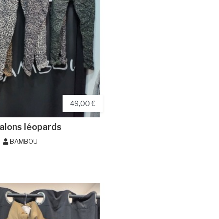
49,00 €
alons léopards
BAMBOU