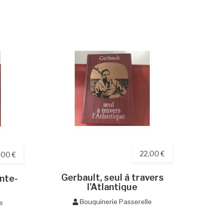
22,00 €
,00 €
Gerbault, seul à travers
nte-
La fa
l'Atlantique
Bouquinerie Passerelle
e