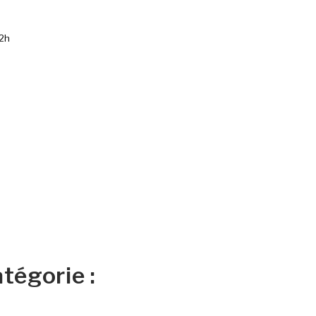
72h
tégorie :