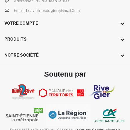
Addresse :
76, rue Jean Jaurès
Email :
Lesvitrinesdugier@gmail.com
VOTRE COMPTE
PRODUITS
NOTRE SOCIÉTÉ
Soutenu par
Propriété LesRues2Rive - Création
Horspiste Communication