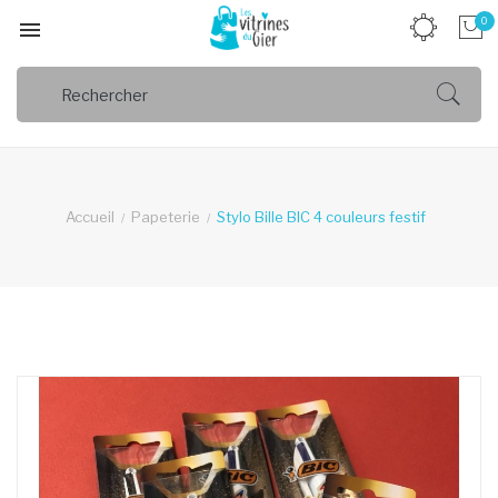
0

Accueil
Papeterie
Stylo Bille BIC 4 couleurs festif