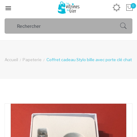
0

Accueil
Papeterie
Coffret cadeau Stylo bille avec porte clé chat