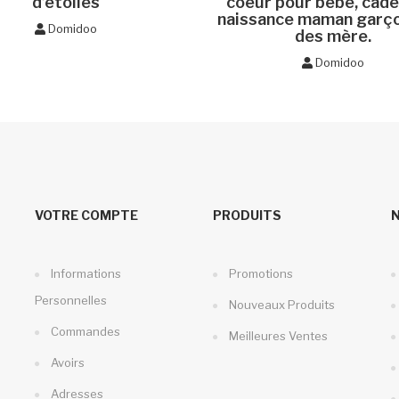
d’étoiles
coeur pour bébé, cad
naissance maman garço
Domidoo
des mère.
Domidoo
VOTRE COMPTE
PRODUITS
Informations
Promotions
Personnelles
Nouveaux Produits
Commandes
Meilleures Ventes
Avoirs
Adresses