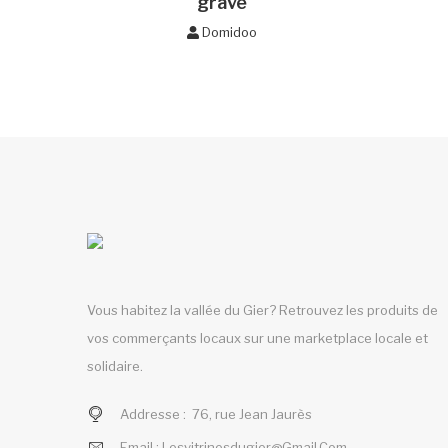
gravé
Domidoo
Vous habitez la vallée du Gier? Retrouvez les produits de
vos commerçants locaux sur une marketplace locale et
solidaire.
Addresse :
76, rue Jean Jaurès
Email :
Lesvitrinesdugier@gmail.com