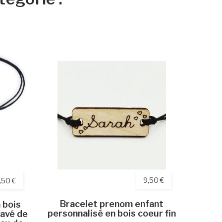
9,50 €
,50 €
Bracelet prenom enfant
 bois
Coll
personnalisé en bois coeur fin
ravé de