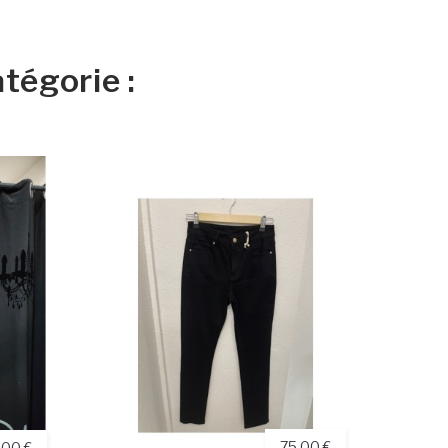
tégorie :
75,00 €
,00 €