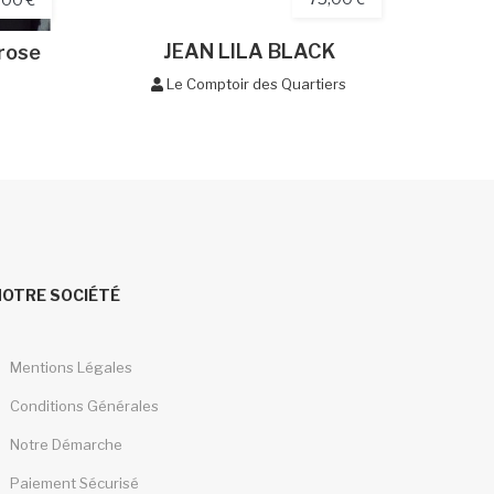
JEAN LILA BLACK
rose
G
Le Comptoir des Quartiers
NOTRE SOCIÉTÉ
Mentions Légales
Conditions Générales
Notre Démarche
Paiement Sécurisé