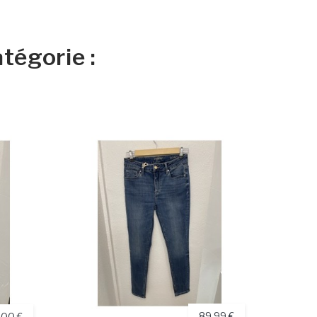
tégorie :
89,99 €
,00 €